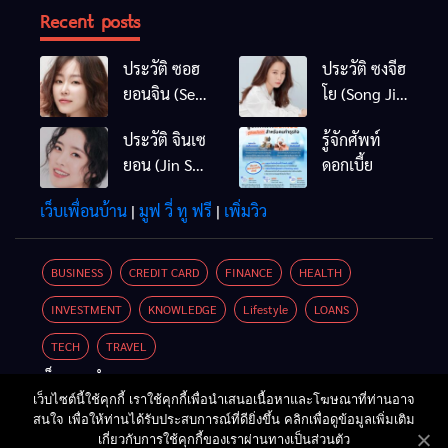
Recent posts
ประวัติ ซอฮ
ประวัติ ซงจีฮ
ยอนจิน (Seo
โย (Song Ji
Hyun Jin)
Hyo)
ประวัติ จินเซ
รู้จักศัพท์
ยอน (Jin Se
ดอกเบี้ย
Yun / Jin Se
เว็บเพื่อนบ้าน
|
มูฟ วี่ ทู ฟรี
|
เพิ่มวิว
Yeon)
BUSINESS
CREDIT CARD
FINANCE
HEALTH
INVESTMENT
KNOWLEDGE
Lifestyle
LOANS
TECH
TRAVEL
เว็บแนะนำ
เว็บไซต์นี้ใช้คุกกี้ เราใช้คุกกี้เพื่อนำเสนอเนื้อหาและโฆษณาที่ท่านอาจ
เครื่องขุดบิทคอยน์
|
ขายรถมือสอง
สนใจ เพื่อให้ท่านได้รับประสบการณ์ที่ดียิ่งขึ้น คลิกเพื่อดูข้อมูลเพิ่มเติม
สินเชื่อรถยนต์
เกี่ยวกับการใช้คุกกี้ของเราผ่านทางเป็นส่วนตัว