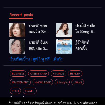
Recent posts
ประวัติ ซอฮ
ประวัติ ซงจีฮ
ยอนจิน (Seo
โย (Song Ji
Hyun Jin)
Hyo)
ประวัติ จินเซ
รู้จักศัพท์
ยอน (Jin Se
ดอกเบี้ย
Yun / Jin Se
เว็บเพื่อนบ้าน
|
มูฟ วี่ ทู ฟรี
|
เพิ่มวิว
Yeon)
BUSINESS
CREDIT CARD
FINANCE
HEALTH
INVESTMENT
KNOWLEDGE
Lifestyle
LOANS
TECH
TRAVEL
เว็บแนะนำ
เว็บไซต์นี้ใช้คุกกี้ เราใช้คุกกี้เพื่อนำเสนอเนื้อหาและโฆษณาที่ท่านอาจ
เครื่องขุดบิทคอยน์
|
ขายรถมือสอง