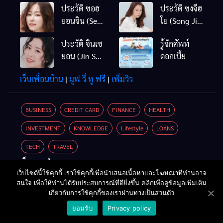
ประวัติ ซอฮ
ประวัติ ซงจีฮ
ยอนจิน (Seo
โย (Song Ji
Hyun Jin)
Hyo)
ประวัติ จินเซ
รู้จักศัพท์
ยอน (Jin Se
ดอกเบี้ย
Yun / Jin Se
เว็บเพื่อนบ้าน
|
มูฟ วี่ ทู ฟรี
|
เพิ่มวิว
Yeon)
BUSINESS
CREDIT CARD
FINANCE
HEALTH
INVESTMENT
KNOWLEDGE
Lifestyle
LOANS
TECH
TRAVEL
เว็บแนะนำ
เว็บไซต์นี้ใช้คุกกี้ เราใช้คุกกี้เพื่อนำเสนอเนื้อหาและโฆษณาที่ท่านอาจ
เครื่องขุดบิทคอยน์
|
ขายรถมือสอง
สนใจ เพื่อให้ท่านได้รับประสบการณ์ที่ดียิ่งขึ้น คลิกเพื่อดูข้อมูลเพิ่มเติม
สินเชื่อรถยนต์
เกี่ยวกับการใช้คุกกี้ของเราผ่านทางเป็นส่วนตัว
ยอมรับ
Privacy policy