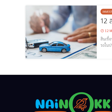
INVES
12 ส
12 M
สินเชื
รถในปร
ค่างวด
ได้อย่