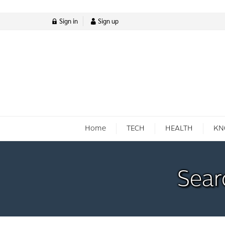
Sign in
Sign up
Home
TECH
HEALTH
KN
Sear