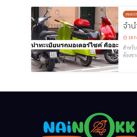
INVES
จำน
18 F
สำหรับ
ต้องขา
การทำง