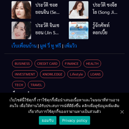
ประวัติ ซอฮ
ประวัติ ซงจีฮ
ยอนจิน (Seo
โย (Song Ji
Hyun Jin)
Hyo)
ประวัติ จินเซ
รู้จักศัพท์
ยอน (Jin Se
ดอกเบี้ย
Yun / Jin Se
เว็บเพื่อนบ้าน
|
มูฟ วี่ ทู ฟรี
|
เพิ่มวิว
Yeon)
BUSINESS
CREDIT CARD
FINANCE
HEALTH
INVESTMENT
KNOWLEDGE
Lifestyle
LOANS
TECH
TRAVEL
เว็บแนะนำ
เว็บไซต์นี้ใช้คุกกี้ เราใช้คุกกี้เพื่อนำเสนอเนื้อหาและโฆษณาที่ท่านอาจ
เครื่องขุดบิทคอยน์
|
ขายรถมือสอง
สนใจ เพื่อให้ท่านได้รับประสบการณ์ที่ดียิ่งขึ้น คลิกเพื่อดูข้อมูลเพิ่มเติม
สินเชื่อรถยนต์
เกี่ยวกับการใช้คุกกี้ของเราผ่านทางเป็นส่วนตัว
ยอมรับ
Privacy policy