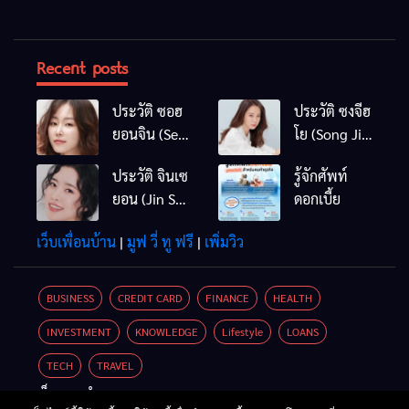
Recent posts
ประวัติ ซอฮ
ประวัติ ซงจีฮ
ยอนจิน (Seo
โย (Song Ji
Hyun Jin)
Hyo)
ประวัติ จินเซ
รู้จักศัพท์
ยอน (Jin Se
ดอกเบี้ย
Yun / Jin Se
เว็บเพื่อนบ้าน
|
มูฟ วี่ ทู ฟรี
|
เพิ่มวิว
Yeon)
BUSINESS
CREDIT CARD
FINANCE
HEALTH
INVESTMENT
KNOWLEDGE
Lifestyle
LOANS
TECH
TRAVEL
เว็บแนะนำ